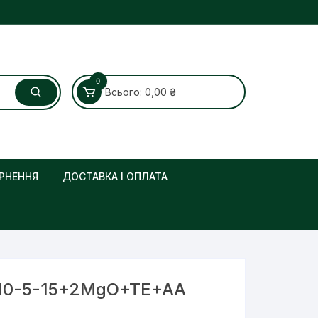
0
Всього:
0,00
₴
РНЕННЯ
ДОСТАВКА І ОПЛАТА
i 10-5-15+2MgO+TE+AA