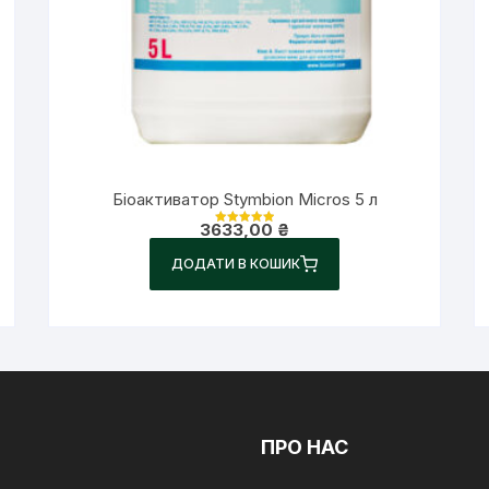
Біоактиватор Stymbion Micros 5 л
3633,00
₴
Оцінено в
5.00
з 5
ДОДАТИ В КОШИК
ПРО НАС