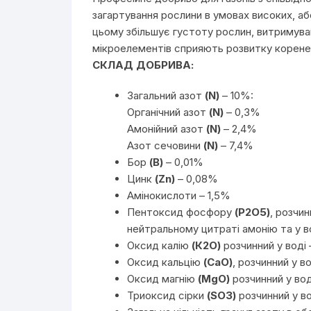
загартування рослини в умовах високих, аб
цьому збільшує густоту рослин, витримува
мікроелементів сприяють розвитку корене
СКЛАД ДОБРИВА:
Загальний азот
(N)
– 10%:
Органічний азот
(N)
– 0,3%
Амонійний азот
(N)
– 2,4%
Азот сечовини
(N)
– 7,4%
Бор
(В)
– 0,01%
Цинк
(Zn)
– 0,08%
Амінокислоти – 1,5%
Пентоксид фосфору
(P2O5)
, розчин
нейтральному цитраті амонію та у в
Оксид калію
(К2О)
розчинний у воді 
Оксид кальцію
(CaO)
, розчинний у в
Оксид магнію
(MgO)
розчинний у вод
Триоксид сірки
(SO3)
розчинний у во