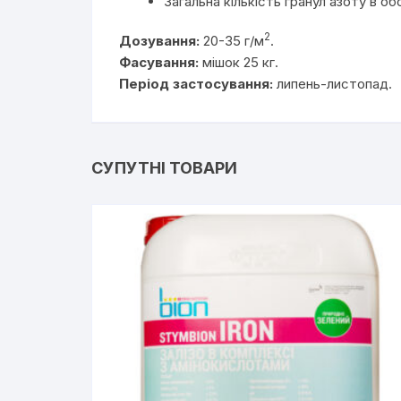
Загальна кількість гранул азоту в о
2
Дозування:
20-35 г/м
.
Фасування:
мішок 25 кг.
Період застосування:
липень-листопад.
СУПУТНІ ТОВАРИ