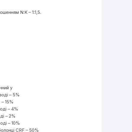
ошенням N:K – 1:1,5.
нний у
воді – 5%
і – 15%
воді – 4%
ді – 2%
оді – 10%
оболонці CRF – 50%