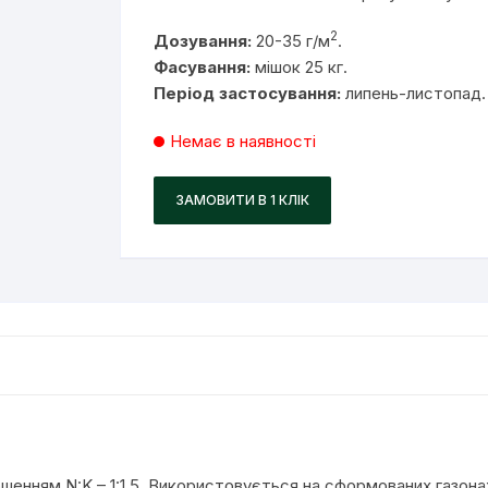
2
Дозування:
20-35 г/м
.
Фасування:
мішок 25 кг.
Період застосування:
липень-листопад.
Немає в наявності
ЗАМОВИТИ В 1 КЛІК
ошенням N:K – 1:1,5. Використовується на сформованих газон