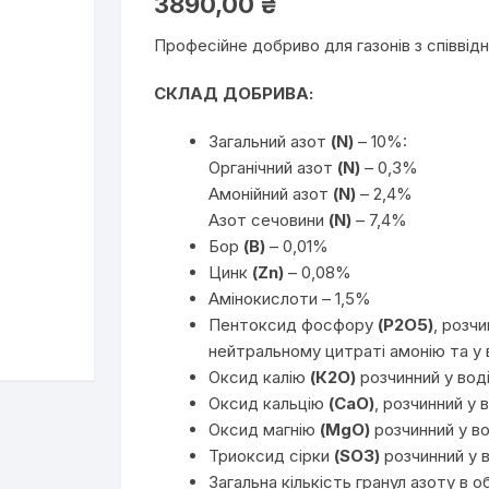
3890,00
₴
Професійне добриво для газонів з співвідн
СКЛАД ДОБРИВА:
Загальний азот
(N)
– 10%:
Органічний азот
(N)
– 0,3%
Амонійний азот
(N)
– 2,4%
Азот сечовини
(N)
– 7,4%
Бор
(В)
– 0,01%
Цинк
(Zn)
– 0,08%
Амінокислоти – 1,5%
Пентоксид фосфору
(P2O5)
, розчи
нейтральному цитраті амонію та у 
Оксид калію
(К2О)
розчинний у вод
Оксид кальцію
(CaO)
, розчинний у 
Оксид магнію
(MgO)
розчинний у во
Триоксид сірки
(SO3)
розчинний у в
Загальна кількість гранул азоту в 