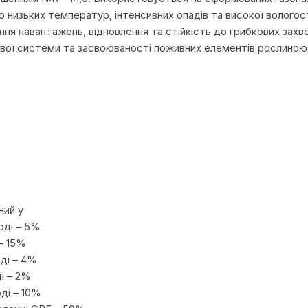
о низьких температур, інтенсивних опадів та високої вологос
ння навантажень, відновлення та стійкість до грибкових зах
вої системи та засвоюваності поживних елементів рослиною
ний у
оді – 5%
– 15%
оді – 4%
і – 2%
ді – 10%