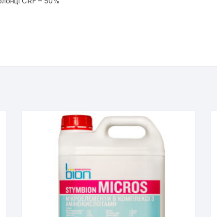
болонці CRF – 50%