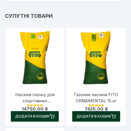
СУПУТНІ ТОВАРИ
Насіння газону для
Газонне насіння FITO
спортивних
ORNAMENTAL 15 кг
майданчиків FITO
14750,00
₴
7425,00
₴
Оцінено в
Оцінено в
SPORT 25 кг
5.00
5.00
ДОДАТИ В КОШИК
з 5
ДОДАТИ В КОШИК
з 5