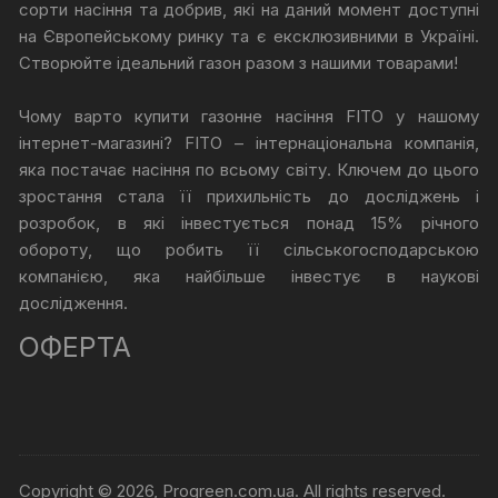
сорти насіння та добрив, які на даний момент доступні
на Європейському ринку та є ексклюзивними в Україні.
Створюйте ідеальний газон разом з нашими товарами!
Чому варто купити газонне насіння FITO у нашому
інтернет-магазині? FITO – інтернаціональна компанія,
яка постачає насіння по всьому світу. Ключем до цього
зростання стала її прихильність до досліджень і
розробок, в які інвестується понад 15% річного
обороту, що робить її сільськогосподарською
компанією, яка найбільше інвестує в наукові
дослідження.
ОФЕРТА
Copyright © 2026, Progreen.com.ua. All rights reserved.