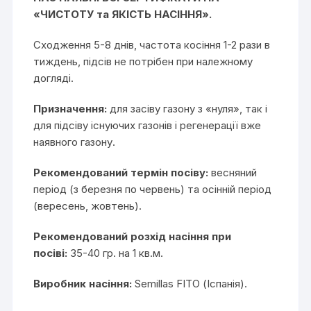
«ЧИСТОТУ та ЯКІСТЬ НАСІННЯ».
Сходження 5-8 днів, частота косіння 1-2 рази в
тиждень, підсів не потрібен при належному
догляді.
Призначення:
для засіву газону з «нуля», так і
для підсіву існуючих газонів і регенерації вже
наявного газону.
Рекомендований термін посіву:
весняний
період (з березня по червень) та осінній період
(вересень, жовтень).
Рекомендований розхід насіння при
посіві:
35-40 гр. на 1 кв.м.
Виробник насіння:
Semillas FITO (Іспанія).