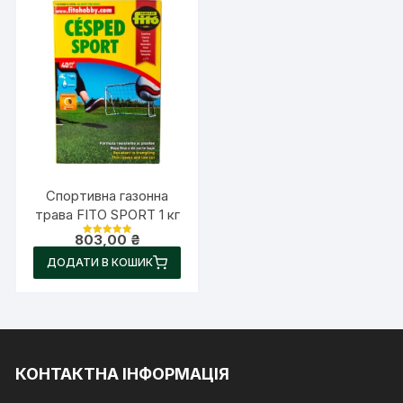
Спортивна газонна
трава FITO SPORT 1 кг
803,00
₴
Оцінено в
5.00
ДОДАТИ В КОШИК
з 5
КОНТАКТНА ІНФОРМАЦІЯ