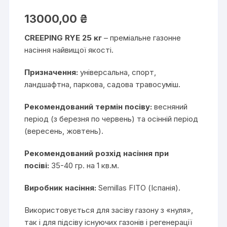
Рейтинг
1
5.00
з 5 на
13000,00
₴
основі
опитування
покупця
CREEPING RYE 25 кг
– преміальне газонне
насіння найвищої якості.
Призначення:
універсальна, спорт,
ландшафтна, паркова, садова травосуміш.
Рекомендований термін посіву:
весняний
період (з березня по червень) та осінній період
(вересень, жовтень).
Рекомендований розхід насіння при
посіві:
35-40 гр. на 1 кв.м.
Виробник насіння:
Semillas FITO (Іспанія).
Використовується для засіву газону з «нуля»,
так і для підсіву існуючих газонів і регенерації