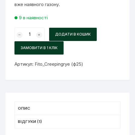
вже наявного газону.
9 в наявності
Насіння
ДОДАТИ В КОШИК
газонних
трав
ЗАМОВИТИ В 1 КЛІК
FITO
CREEPING
Артикул:
Fito_Creepingrye (ф25)
RYE
25
кг
кількість
ОПИС
ВІДГУКИ (1)