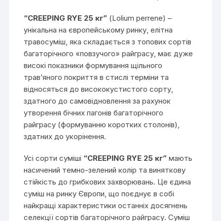
“CREEPING RYE 25 кг”
(Lolium perrene) –
унікальна на європейському ринку, елітна
травосуміш, яка складається з топових сортів
багаторічного «повзучого» райграсу, має дуже
високі показники формування щільного
трав’яного покриття в стислі терміни та
відносяться до висококустистого сорту,
здатного до самовідновлення за рахунок
утворення бічних пагонів багаторічного
райграсу (формуванню коротких столонів),
здатних до укорінення.
Усі сорти суміші
“CREEPING RYE 2
5 кг
”
мають
насичений темно-зелений колір та виняткову
стійкість до грибкових захворювань. Це єдина
суміш на ринку Європи, що поєднує в собі
найкращі характеристики останніх досягнень
селекції сортів багаторічного райграсу. Суміш