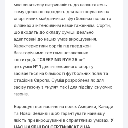
має виняткову витривалість до навантажень
тому ідеально підходить для застосування на
спортивних майданчиках, футбольних полях та
ділянках з інтенсивним навантаженням. Сорти,
що входять до складу суміші ідеально
адаптовані до наших умов вирощування.
Характеристики сортів підтверджені
багаторічними тестами незалежних
інституцій.
“CREEPING RYE 2
5 кг
”
–
це суміш
№ 1
для інтенсивного спорту,
засівається на більшості футбольних полів та
стадіонів Європи. Суміш розроблена як для
засіву газону з «нуля» так і для підсіву існуючих
газонів.
Вирощується насіння на полях Америки, Канади
та Нової Зеландії щоб гарантувати найвищу
якість при вирощуванні в сприятливих умовах.
У
НАС НАЯВНІ ВСІ СЕРТИФІКАТИ НА